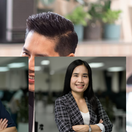
Managing a many hundred
erience
operation workforces to
merce
achieve operational
a member
excellence standards with
ny new
over 15 years of experience in