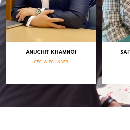
recognized as Lean and CX
specialize Found.
ANUCHIT KHAMNOI
SAI
CEO & FOUNDER