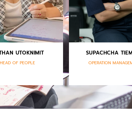
projects in many indu
THAN UTOKNIMIT
SUPACHCHA TIE
HEAD OF PEOPLE
OPERATION MANAGE