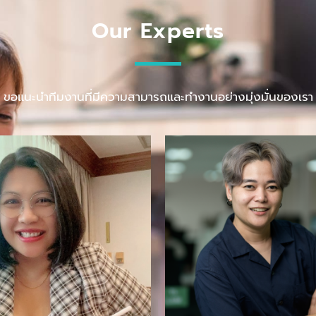
Our Experts
ขอแนะนำทีมงานที่มีความสามารถและทำงานอย่างมุ่งมั่นของเรา
Over 15 years of exp
ise in human resource
in operating E-Com
people management
services. Be an alph
ecruiting, well-being
who implements ma
mployee engagement.