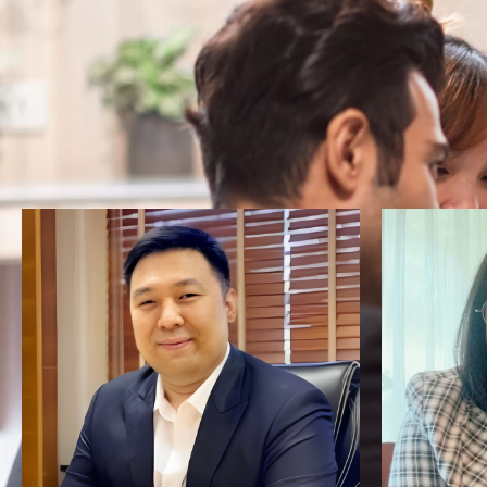
Found Digiserve in 2018.
Anuchit has more than 20
Expert
years of experience in
and 
managing global service
from r
operations. Well-known and
and e