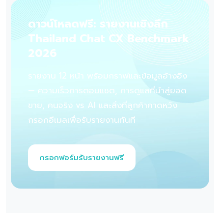
ดาวน์โหลดฟรี: รายงานเชิงลึก
Thailand Chat CX Benchmark
2026
รายงาน 12 หน้า พร้อมกราฟและข้อมูลอ้างอิง
— ความเร็วการตอบแชต, การดูแลที่นำสู่ยอด
ขาย, คนจริง vs AI และสิ่งที่ลูกค้าคาดหวัง
กรอกอีเมลเพื่อรับรายงานทันที
กรอกฟอร์มรับรายงานฟรี