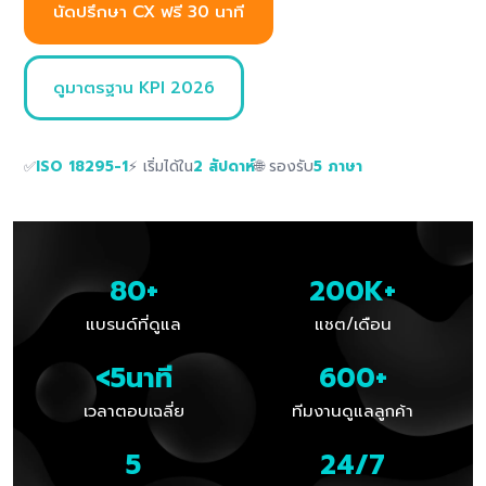
นัดปรึกษา CX ฟรี 30 นาที
ดูมาตรฐาน KPI 2026
✅
ISO 18295-1
⚡ เริ่มได้ใน
2 สัปดาห์
🌐 รองรับ
5 ภาษา
80
+
200
K+
แบรนด์ที่ดูแล
แชต/เดือน
<
5
นาที
600
+
เวลาตอบเฉลี่ย
ทีมงานดูแลลูกค้า
5
24
/7