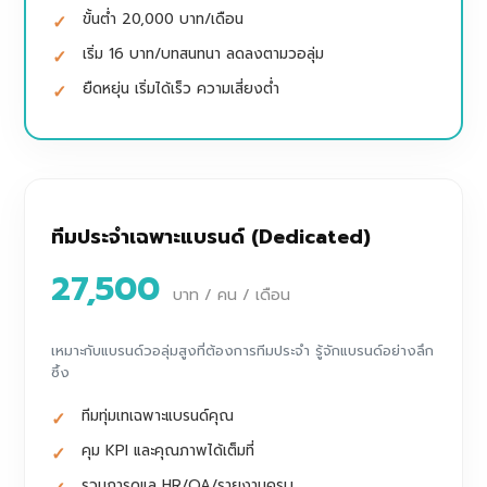
ขั้นต่ำ 20,000 บาท/เดือน
เริ่ม 16 บาท/บทสนทนา ลดลงตามวอลุ่ม
ยืดหยุ่น เริ่มได้เร็ว ความเสี่ยงต่ำ
ทีมประจำเฉพาะแบรนด์ (Dedicated)
27,500
บาท / คน / เดือน
เหมาะกับแบรนด์วอลุ่มสูงที่ต้องการทีมประจำ รู้จักแบรนด์อย่างลึก
ซึ้ง
ทีมทุ่มเทเฉพาะแบรนด์คุณ
คุม KPI และคุณภาพได้เต็มที่
รวมการดูแล HR/QA/รายงานครบ