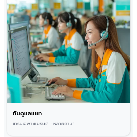
ทีมดูแลแชท
เทรนเฉพาะแบรนด์ · หลายภาษา